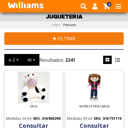
0
JUGUETERIA
POR RUBRO
DITOYS
JUGUETERIA
Index /
Productos
POR MARCA
IMPLAS
✚ FILTRAR
VAJILLA INFANTIL PERSONAJES
BONTUS
QUITAR FILTROS
Resultados:
2341
A-Z
40
Buscador
RONDI
BAZAR Y REGALERIA
RUIBAL
Recomendados
TARJETERIA Y BIROMES
TOP TOYS
En Oferta
VACA
MUÑECA PATA LARGA
ARMATRON
Rubros
Medidas 24 cm
Medidas 39 cm
SKU: 3/6/860290
SKU: 3/6/751110
BLOCKY
Consultar
Consultar
- JUGUETERIA