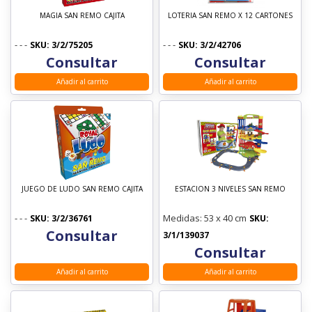
BIMBI
MAGIA SAN REMO CAJITA
LOTERIA SAN REMO X 12 CARTONES
Bel Gioco
RASTI
- - -
- - -
SKU: 3/2/75205
SKU: 3/2/42706
FIORELLA
Consultar
Consultar
SAN REMO
Añadir al carrito
Añadir al carrito
NUPRO
LUNI
JNG
NEW PLAST
PANAPACK
JUEGO DE LUDO SAN REMO CAJITA
ESTACION 3 NIVELES SAN REMO
Bel Gioco
- - -
Medidas: 53 x 40 cm
SKU: 3/2/36761
SKU:
Consultar
3/1/139037
Consultar
Añadir al carrito
Añadir al carrito