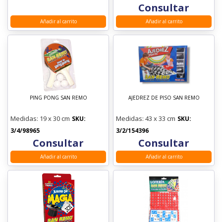
Consultar
JUGUETES NACIONALES
BIMBI
JUEGOS DE MESA
Añadir al carrito
Añadir al carrito
LICENCIAS Y PERSONAJES
RASTI
JUGUETES IMPORTADOS
PELUCHES
FIORELLA
PLAYA Y ARENA
- VAJILLA INFANTIL PERSONAJES
Marcas
VAJILLA INFANTIL PERSONAJES
SAN REMO
PING PONG SAN REMO
AJEDREZ DE PISO SAN REMO
DITOYS
- BAZAR Y REGALERIA
BAZAR Y REGALERIA
IMPLAS
NUPRO
Medidas: 19 x 30 cm
Medidas: 43 x 33 cm
SKU:
SKU:
- TARJETERIA Y BIROMES
3/4/98965
3/2/154396
BONTUS
TARJETERIA Y BIROMES
Consultar
Consultar
LUNI
RONDI
Añadir al carrito
Añadir al carrito
RUIBAL
JNG
TOP TOYS
NEW PLAST
ARMATRON
BLOCKY
PANAPACK