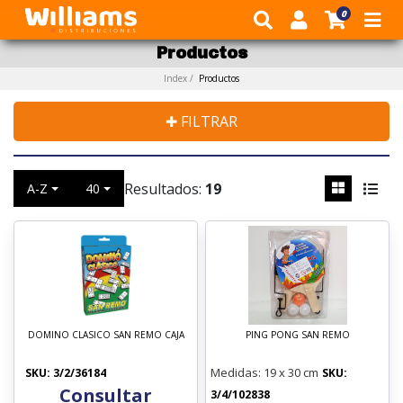
0
Productos
POR RUBRO
DITOYS
JUGUETERIA
Index /
Productos
POR MARCA
IMPLAS
✚ FILTRAR
VAJILLA INFANTIL PERSONAJES
BONTUS
QUITAR FILTROS
Resultados:
19
A-Z
40
Buscador
RONDI
BAZAR Y REGALERIA
RUIBAL
Recomendados
TARJETERIA Y BIROMES
TOP TOYS
En Oferta
DOMINO CLASICO SAN REMO CAJA
PING PONG SAN REMO
ARMATRON
Rubros
Medidas: 19 x 30 cm
SKU: 3/2/36184
SKU:
BLOCKY
Consultar
3/4/102838
- JUGUETERIA